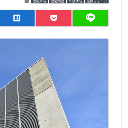
folder
住宅外装
住宅関連
外壁塗装
屋根フォーム
line
hatenabookmark