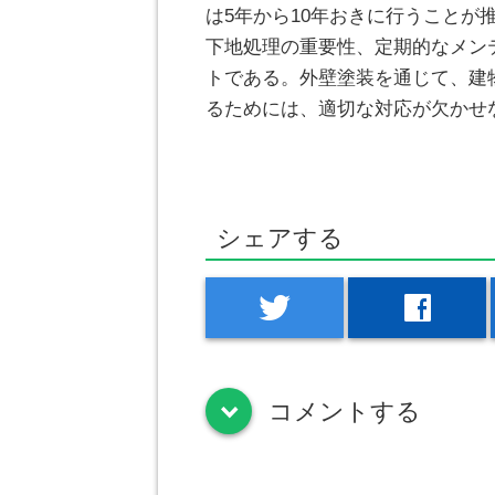
は5年から10年おきに行うこと
下地処理の重要性、定期的なメン
トである。外壁塗装を通じて、建
るためには、適切な対応が欠かせ
シェアする
twitter
facebook
コメントする
down