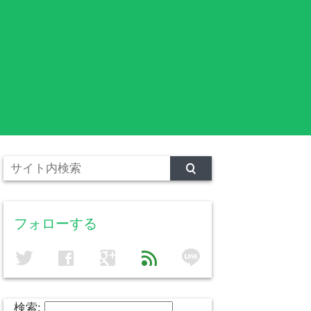
フォローする
line
twitter
facebook
google
feed
検索: