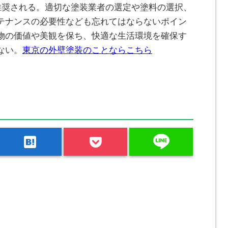
が推奨される。適切な塗装業者の選定や塗料の選択、
テナンスの必要性なども忘れてはならないポイン
物の価値や美観を保ち、快適な生活環境を確保す
ない。
東京の外壁塗装のことならこちら
line
hatenabookmark