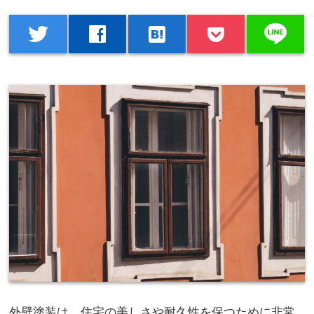
line
twitter
facebook
hatenabookmark
外壁塗装は、住宅の美しさや耐久性を保つために非常