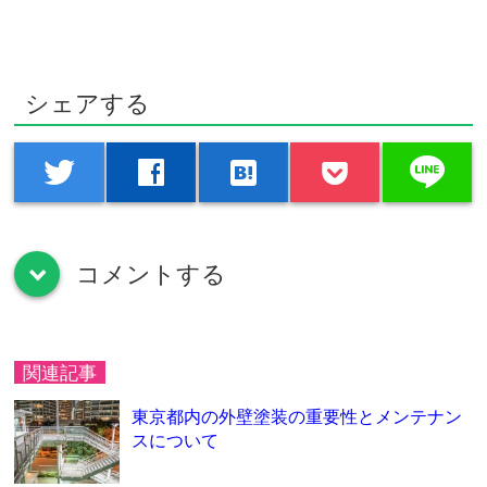
シェアする
line
twitter
facebook
hatenabookmark
コメントする
down
関連記事
東京都内の外壁塗装の重要性とメンテナン
スについて