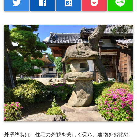
line
twitter
facebook
hatenabookmark
外壁塗装は、住宅の外観を美しく保ち、建物を劣化や