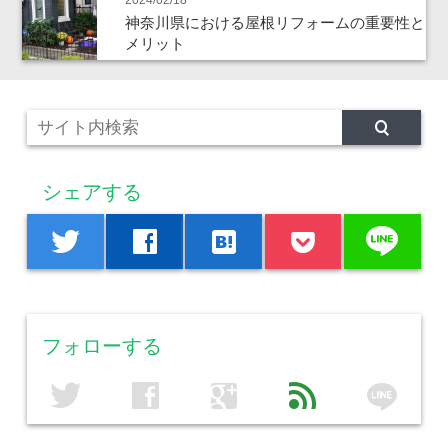
2024/02/18
神奈川県における屋根リフォームの重要性と
メリット
シェアする
line
twitter
facebook
hatenabookmark
フォローする
line
twitter
facebook
google
feed