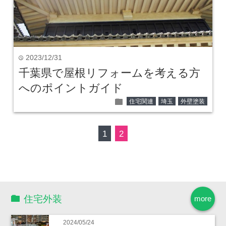
2023/12/31
time
千葉県で屋根リフォームを考える方
へのポイントガイド
folder
住宅関連
埼玉
外壁塗装
1
2
住宅外装
more
2024/05/24