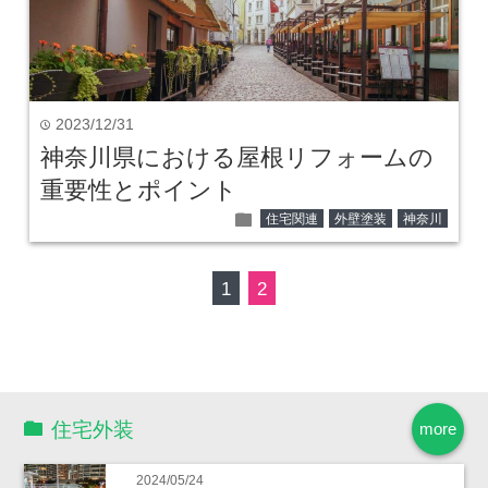
2023/12/31
time
神奈川県における屋根リフォームの
重要性とポイント
folder
住宅関連
外壁塗装
神奈川
1
2
住宅外装
more
2024/05/24