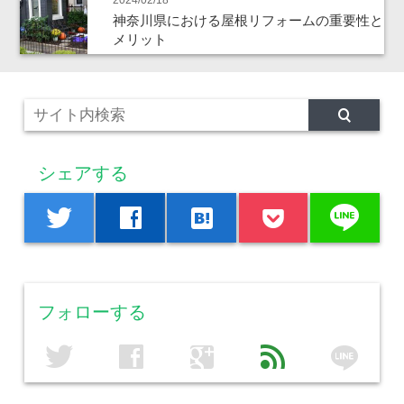
2024/02/18
神奈川県における屋根リフォームの重要性と
メリット
シェアする
line
twitter
facebook
hatenabookmark
フォローする
line
twitter
facebook
google
feed