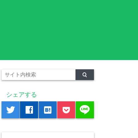
シェアする
line
twitter
facebook
hatenabookmark