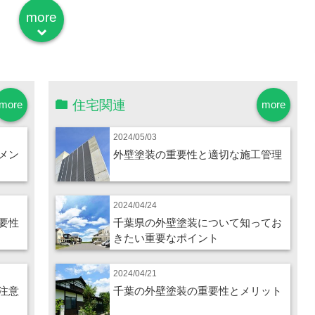
more
down
住宅関連
more
more
2024/05/03
メン
外壁塗装の重要性と適切な施工管理
2024/04/24
要性
千葉県の外壁塗装について知ってお
きたい重要なポイント
2024/04/21
注意
千葉の外壁塗装の重要性とメリット