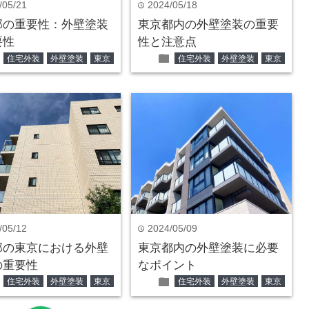
/05/21
2024/05/18
time
部の重要性：外壁塗装
東京都内の外壁塗装の重要
要性
性と注意点
er
folder
住宅外装
外壁塗装
東京
住宅外装
外壁塗装
東京
/05/12
2024/05/09
time
部の東京における外壁
東京都内の外壁塗装に必要
の重要性
なポイント
er
folder
住宅外装
外壁塗装
東京
住宅外装
外壁塗装
東京