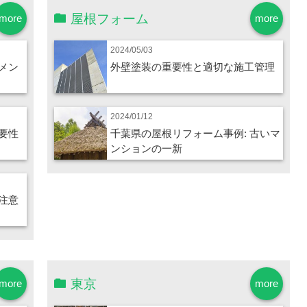
屋根フォーム
more
more
2024/05/03
メン
外壁塗装の重要性と適切な施工管理
2024/01/12
要性
千葉県の屋根リフォーム事例: 古いマ
ンションの一新
注意
東京
more
more